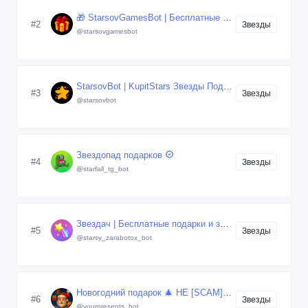
🎁 StarsovGamesBot | Бесплатные Подарки и Звёзды Gifts
#2
Звезды
@starsovgamesbot
StarsovBot | KupitStars Звезды Подарки
#3
Звезды
@starsovbot
Звездопад подарков
#4
Звезды
@starfall_tg_bot
Звездач | Бесплатные подарки и звезды
#5
Звезды
@starsy_zarabotox_bot
Новогодний подарок 🎄 НЕ [SCAM]
#6
Звезды
@yourpresents_bot