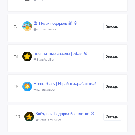
🏖 Пляж подарков 🎁
#7
Звезды
@santasgiftsbot
Бесплатные звёзды | Stars
#8
Звезды
@StarsAddBot
Flame Stars | Играй и зарабатывай звезды
#9
Звезды
@flamestarsbot
Звёзды и Подарки бесплатно
#10
Звезды
@StarsEarnRuBot