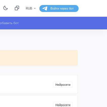
RUB
Войти через бот
обавить бот
Нейросети
Нейросети