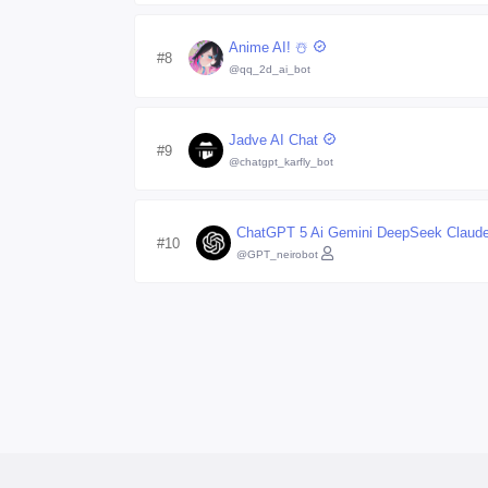
Anime AI! ☃️
#8
@qq_2d_ai_bot
Jadve AI Chat
#9
@chatgpt_karfly_bot
ChatGPT 5 Ai Gemini DeepSeek Claud
#10
@GPT_neirobot