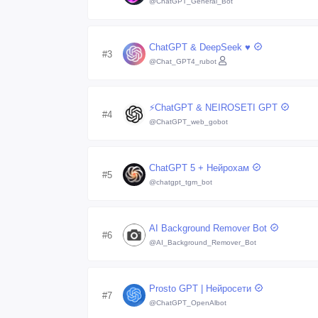
@ChatGPT_General_Bot
ChatGPT & DeepSeek ♥️
#3
@Chat_GPT4_rubot
⚡️ChatGPT & NEIROSETI GPT
#4
@ChatGPT_web_gobot
ChatGPT 5 + Нейрохам
#5
@chatgpt_tgm_bot
AI Background Remover Bot
#6
@AI_Background_Remover_Bot
Prosto GPT | Нейросети
#7
@ChatGPT_OpenAlbot