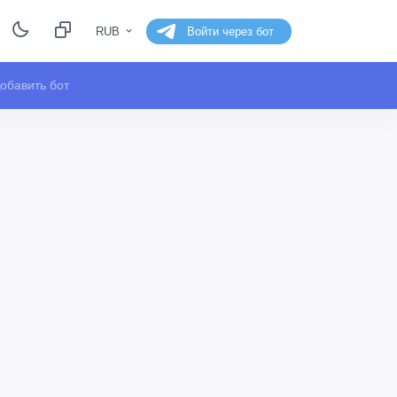
RUB
Войти через бот
обавить бот