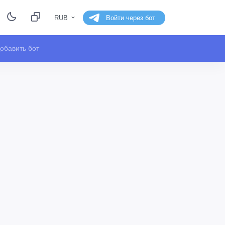
RUB
Войти через бот
обавить бот