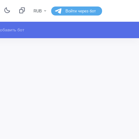
RUB
Войти через бот
обавить бот