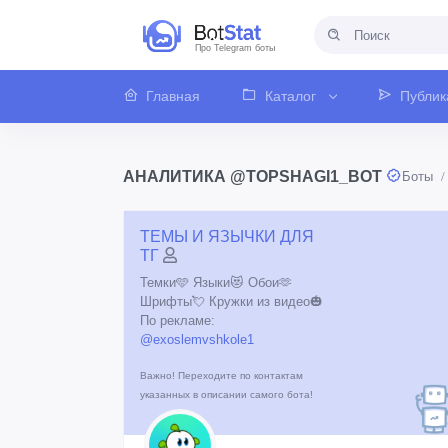
Про Telegram боты
Главная
Каталог
Публик
АНАЛИТИКА @TOPSHAGI1_BOT
Боты
ТЕМЫ И ЯЗЫЧКИ ДЛЯ
ТГ
Темки🩵 Языки😻 Обои🫶
Шрифты💘 Кружки из видео🎃
По рекламе:
@exoslemvshkole1
Важно! Переходите по контактам
указанных в описании самого бота!