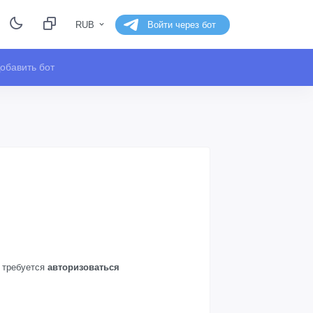
RUB
Войти через бот
обавить бот
а требуется
авторизоваться