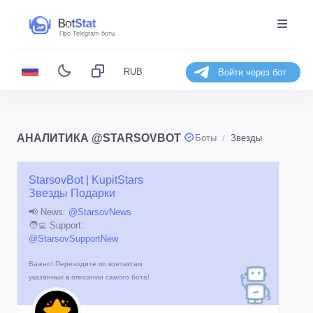
Про Telegram боты
RUB
Войти через бот
АНАЛИТИКА @STARSOVBOT
Боты
Звезды
StarsovBot | KupitStars
Звезды Подарки
📢 News:
@StarsovNews
🧑‍💻 Support:
@StarsovSupportNew
Важно! Переходите по контактам
указанных в описании самого бота!