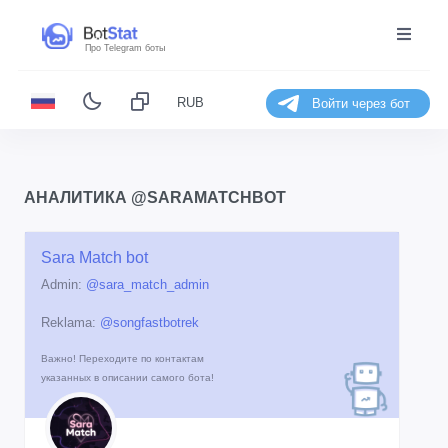
Про Telegram боты
RUB
Войти через бот
АНАЛИТИКА @SARAMATCHBOT
Sara Match bot
Admin:
@sara_match_admin
Reklama:
@songfastbotrek
Важно! Переходите по контактам
указанных в описании самого бота!