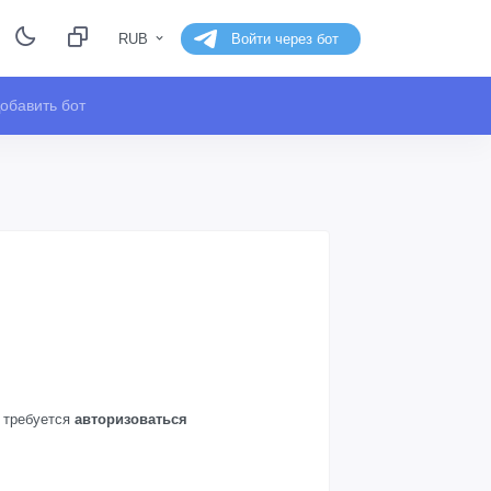
RUB
Войти через бот
обавить бот
а требуется
авторизоваться