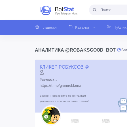
Про Telegram боты
Главная
Каталог
Публик
АНАЛИТИКА @ROBAKSGOOD_BOT
Бо
КЛИКЕР РОБУКСОВ 💎
Реклама -
https://t.me/gromreklama
Важно! Переходите по контактам
указанных в описании самого бота!