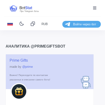
Про Telegram боты
RUB
Войти через бот
АНАЛИТИКА @PRIMEGIFTSBOT
Prime Gifts
made by
@prime
Важно! Переходите по контактам
указанных в описании самого бота!