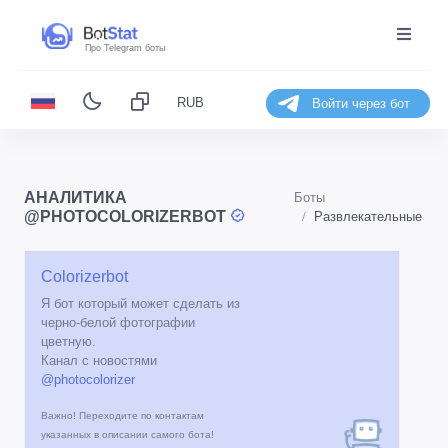
Про Telegram боты
RUB
Войти через бот
АНАЛИТИКА
Боты
@PHOTOCOLORIZERBOT
Развлекательные
Colorizerbot
Я бот который может сделать из
черно-белой фотографии
цветную.
Канал с новостями
@photocolorizer
Важно! Переходите по контактам
указанных в описании самого бота!