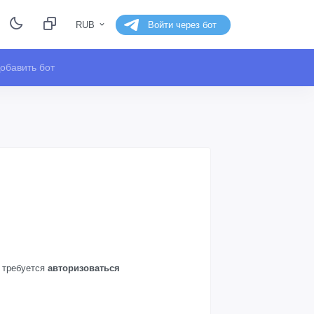
RUB
Войти через бот
обавить бот
а требуется
авторизоваться