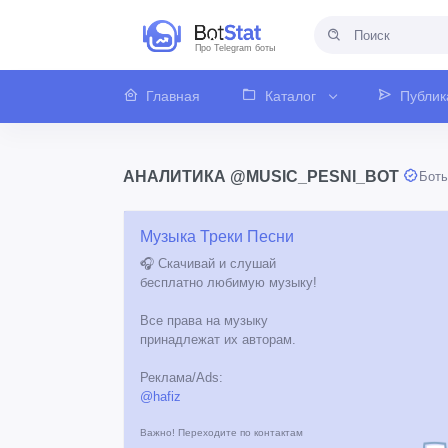
Про Telegram боты
Главная
Каталог
Публик
АНАЛИТИКА @MUSIC_PESNI_BOT
Бот
Музыка Треки Песни
🎧 Скачивай и слушай
бесплатно любимую музыку!
Все права на музыку
принадлежат их авторам.
Реклама/Ads:
@hafiz
Важно! Переходите по контактам