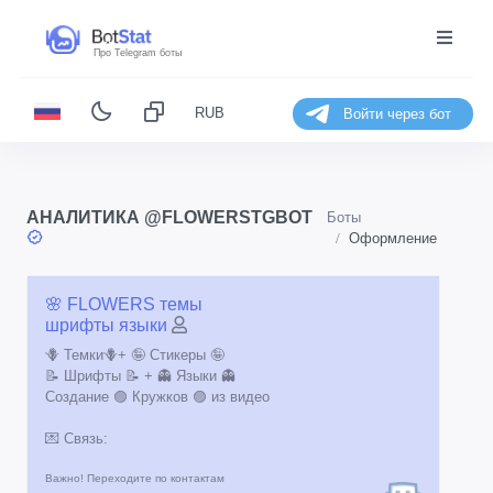
Про Telegram боты
RUB
Войти через бот
АНАЛИТИКА @FLOWERSTGBOT
Боты
Оформление
🌸 FLOWERS темы
шрифты языки
🪻 Темки🪻+ 🤪 Стикеры 🤪
📝 Шрифты 📝 + 👻 Языки 👻
Создание 🟣 Кружков 🟣 из видео
💌 Связь:
Важно! Переходите по контактам