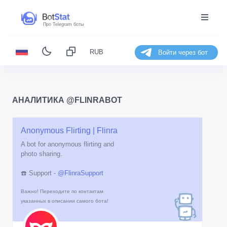
Про Telegram боты
RUB
Войти через бот
АНАЛИТИКА @FLINRABOT
Anonymous Flirting | Flinra
A bot for anonymous flirting and
photo sharing.
☎️ Support -
@FlinraSupport
Важно! Переходите по контактам
указанных в описании самого бота!