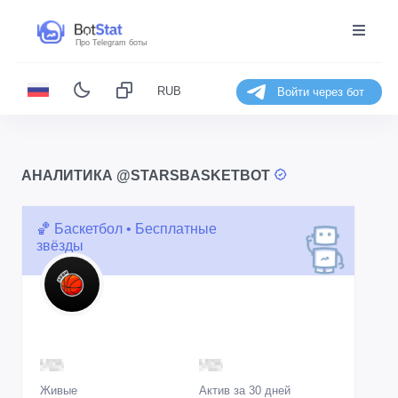
Про Telegram боты
RUB
Войти через бот
АНАЛИТИКА @STARSBASKETBOT
🏀 Баскетбол • Бесплатные
звёзды
Живые
Актив за 30 дней