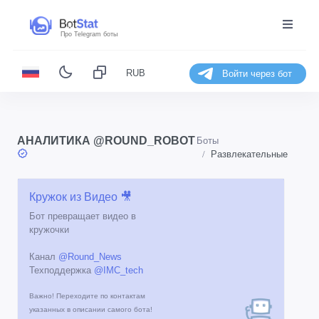
Про Telegram боты
RUB
Войти через бот
АНАЛИТИКА @ROUND_ROBOT
Боты
Развлекательные
Кружок из Видео 🎥
Бот превращает видео в
кружочки
Канал
@Round_News
Техподдержка
@IMC_tech
Важно! Переходите по контактам
указанных в описании самого бота!