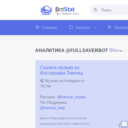
Про Telegram боты
Главная
Каталог
Публик
АНАЛИТИКА @FULLSAVERBOT
Боты
Скачать музыку из
Инстаграма Тиктока
🎧 Музыка из Instagram и
TikTok
Реклама:
@kamron_media
Тех.Поддержка:
@kamron_help
Важно! Переходите по контактам
указанных в описании самого бота!