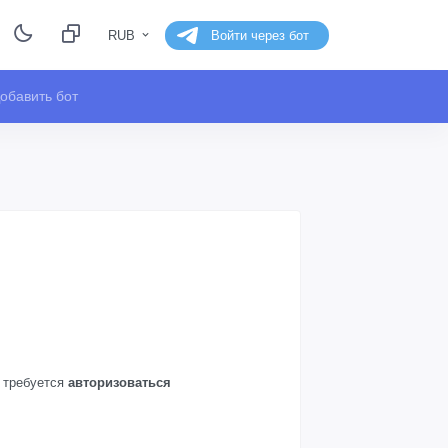
RUB
Войти через бот
обавить бот
а требуется
авторизоваться