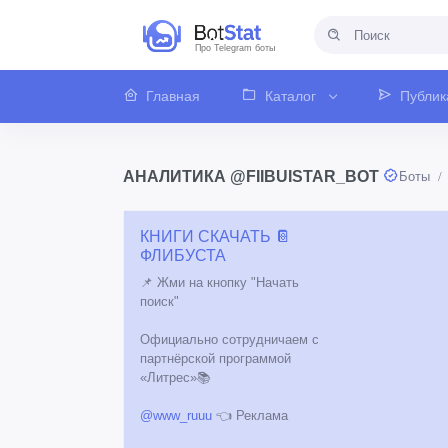
Про Telegram боты
Главная
Каталог
Публик
АНАЛИТИКА @FIIBUISTAR_BOT
Боты
КНИГИ СКАЧАТЬ 📔
ФЛИБУСТА
📌 Жми на кнопку "Начать
поиск"
Официально сотрудничаем с
партнёрской программой
«Литрес»📚
@www_ruuu
👈 Реклама