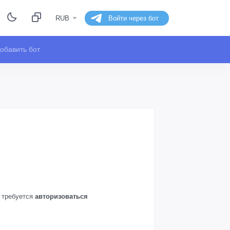
RUB
Войти через бот
обавить бот
а требуется
авторизоваться