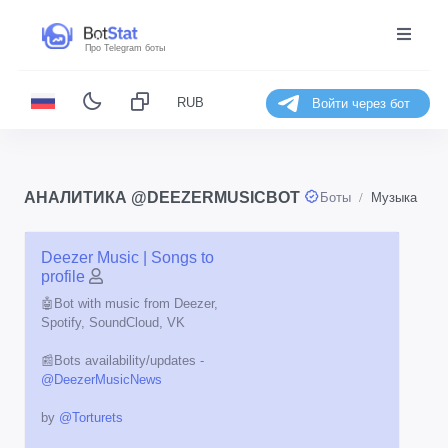
Про Telegram боты
RUB
Войти через бот
АНАЛИТИКА @DEEZERMUSICBOT
Боты
Музыка
Deezer Music | Songs to
profile
🤖Bot with music from Deezer,
Spotify, SoundCloud, VK
📰Bots availability/updates -
@DeezerMusicNews
by
@Torturets